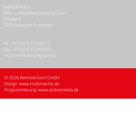
Reinhold Koch
Rohr- u. Metallverarbeitung GmbH
Ziegelei 11
72336 Balingen-Frommern
Tel.:
+49 (0)7433 385373
Fax: +49 (0)7433 385384
info@reinholdkochgmbh.de
© 2026 Reinhold Koch GmbH
Design:
www.muthmacher.de
Programmierung:
www.andresmedia.de