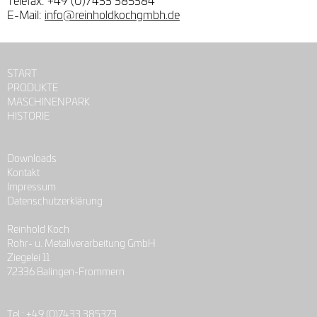
E-Mail:
info@reinholdkochgmbh.de
START
PRODUKTE
MASCHINENPARK
HISTORIE
Downloads
Kontakt
Impressum
Datenschutzerklärung
Reinhold Koch
Rohr- u. Metallverarbeitung GmbH
Ziegelei 11
72336 Balingen-Frommern
Tel.:
+49 (0)7433 385373