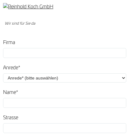
Wir sind für Sie da
Kontakt
SPAM-Schutz (Honeypot)
Firma
Bitte löschen Sie im folgenden Feld die Eingabe
und starten 
Anrede*
Name*
Strasse